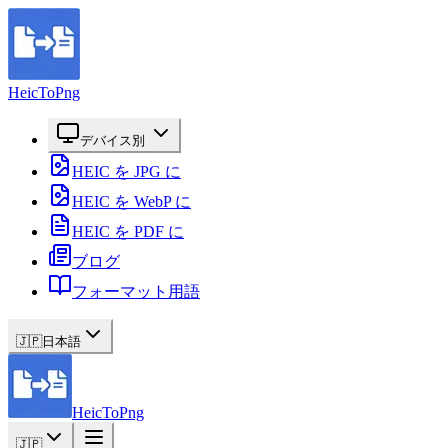
HeicToPng
デバイス別
HEIC を JPG に
HEIC を WebP に
HEIC を PDF に
ブログ
フォーマット用語
🇯🇵
日本語
HeicToPng
🇯🇵